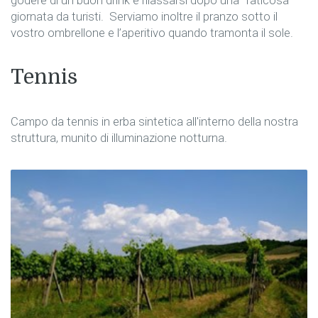
godere di un buon drink e rilassarsi dopo una ‘’faticosa’’
giornata da turisti. Serviamo inoltre il pranzo sotto il
vostro ombrellone e l’aperitivo quando tramonta il sole.
Tennis
Campo da tennis in erba sintetica all'interno della nostra
struttura, munito di illuminazione notturna.